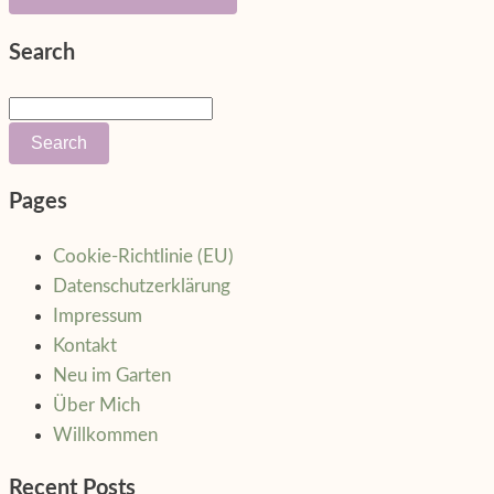
Search
Search
Searching
Pages
is
in
Cookie-Richtlinie (EU)
progress
Datenschutzerklärung
Impressum
Kontakt
Neu im Garten
Über Mich
Willkommen
Recent Posts